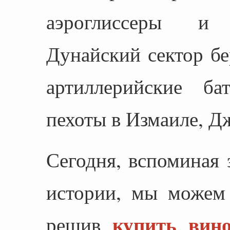
аэроглиссеры и 
Дунайский сектор б
артиллерийские б
пехоты в Измаиле, Д
Сегодня, вспоминая 
истории, мы можем 
купить вин
решив