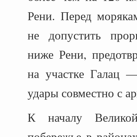
Рени. Перед моряка
не допустить прор
ниже Рени, предотв
на участке Галац —
удары совместно с а
К началу Великой
побережье в районах