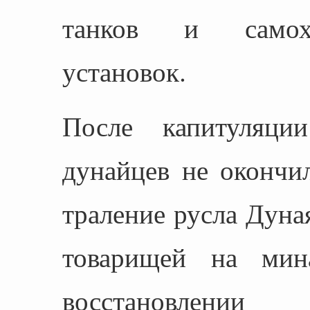
танков и самохо
установок.
После капитуляци
дунайцев не окончи
траление русла Дуная
товарищей на мин
восстановле