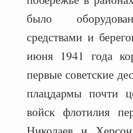
было оборудован
средствами и берег
июня 1941 года ко
первые советские де
плацдармы почти ц
войск флотилия пер
Николаев и Херсон