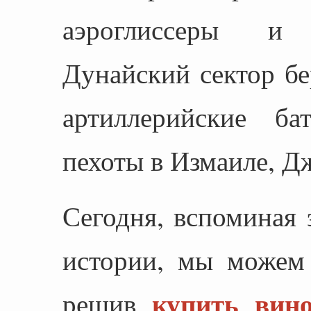
аэроглиссеры и 
Дунайский сектор б
артиллерийские б
пехоты в Измаиле, Д
Сегодня, вспоминая 
истории, мы можем 
купить вин
решив