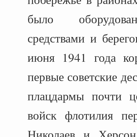
было оборудован
средствами и берег
июня 1941 года ко
первые советские де
плацдармы почти ц
войск флотилия пер
Николаев и Херсон