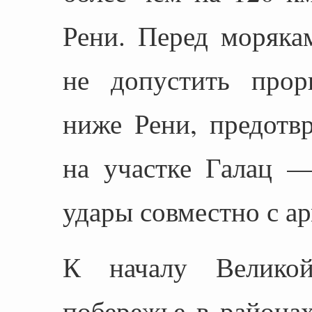
Рени. Перед моряка
не допустить прор
ниже Рени, предотв
на участке Галац —
удары совместно с а
К началу Великой
побережье в районах