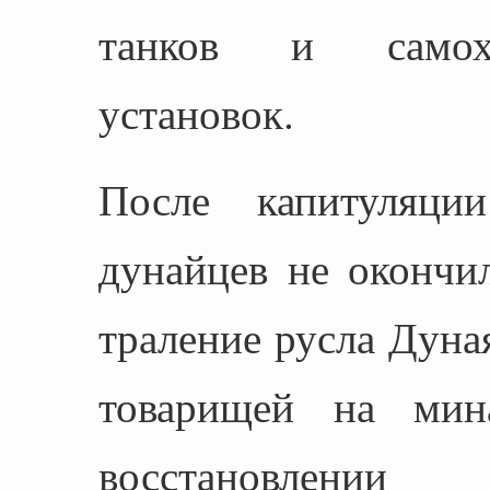
танков и самохо
установок.
После капитуляци
дунайцев не окончи
траление русла Дуная
товарищей на мин
восстановле