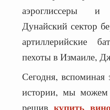
аэроглиссеры и 
Дунайский сектор б
артиллерийские б
пехоты в Измаиле, Д
Сегодня, вспоминая 
истории, мы можем 
купить вин
решив