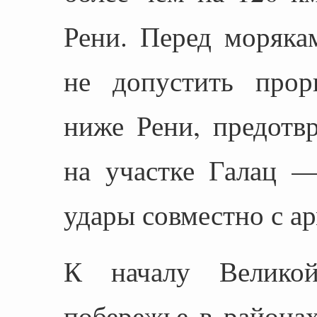
Рени. Перед моряка
не допустить прор
ниже Рени, предотв
на участке Галац —
удары совместно с а
К началу Великой
побережье в районах