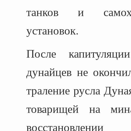
танков и самохо
установок.
После капитуляци
дунайцев не окончи
траление русла Дуная
товарищей на мин
восстановле