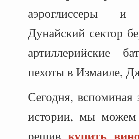
аэроглиссеры и 
Дунайский сектор б
артиллерийские б
пехоты в Измаиле, Д
Сегодня, вспоминая 
истории, мы можем 
купить вин
решив