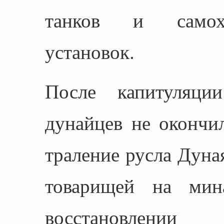
танков и самохо
установок.
После капитуляци
дунайцев не окончи
траление русла Дуная
товарищей на мин
восстановле