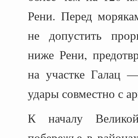
Рени. Перед моряка
не допустить прор
ниже Рени, предотв
на участке Галац —
удары совместно с а
К началу Великой
побережье в районах