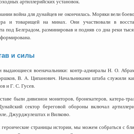
моходных артиллерийских установок.
ании война для дунайцев не окончилась. Моряки вели боево
тера и товарищей на минах. Они участвовали в восста
а под Белградом, разминировав и подняв со дна реки тысяч
сформирована.
тав и силы
 выдающиеся военачальники: контр-адмиралы Н. О. Абрам
оршков, В. А. Ципанович. Начальниками штаба служили кап
в и Г. С. Гусев.
ставе были дивизион мониторов, бронекатеров, катера-тра
Дунайский сектор береговой обороны включал артиллер
иле, Джурджулештах и Вилково.
и героические страницы истории, мы можем собраться с бл