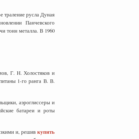
е траление русла Дуная
новлении Панчевского
и тонн металла. В 1960
ов, Г. Н. Холостяков и
итаны 1-го ранга В. В.
льщики, аэроглиссеры и
ийские батареи и роты
купить
изкими и, решив