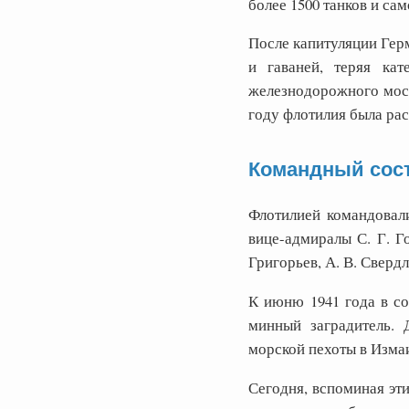
более 1500 танков и са
После капитуляции Герм
и гаваней, теряя ка
железнодорожного мост
году флотилия была ра
Командный сос
Флотилией командовали
вице-адмиралы С. Г. Г
Григорьев, А. В. Свердло
К июню 1941 года в со
минный заградитель. 
морской пехоты в Изма
Сегодня, вспоминая эт