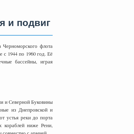
я и подвиг
в Черноморского флота
 с 1944 по 1960 год. Её
ечные бассейны, играя
ии и Северной Буковины
нные из Днепровской и
от устья реки до порта
х кораблей ниже Рени,
ы совместно с армией.