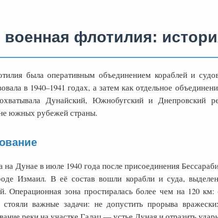
 военная флотилия: истори
отилия была оперативным объединением кораблей и судо
ала в 1940–1941 годах, а затем как отдельное объединение
 охватывала Дунайский, Южнобугский и Днепровский р
не южных рубежей страны.
ование
 на Дунае в июле 1940 года после присоединения Бессараб
роде Измаил. В её состав вошли корабли и суда, выделе
. Операционная зона простиралась более чем на 120 км: 
 стояли важные задачи: не допустить прорыва вражески
ание реки на участке Галац — устье Дуная и отразить удар