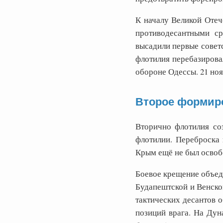
К началу Великой Отеч
противодесантными ср
высадили первые совет
флотилия перебазировал
обороне Одессы. 21 но
Второе формиро
Вторично флотилия со
флотилии. Переброска 
Крым ещё не был освоб
Боевое крещение объеди
Будапештской и Венско
тактических десантов о
позиций врага. На Дун