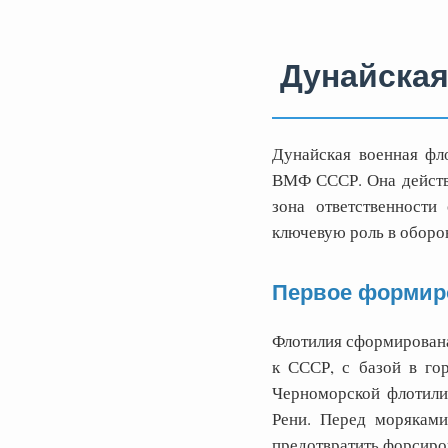
Дунайская
Дунайская военная фл
ВМФ СССР. Она действов
зона ответственности
ключевую роль в оборо
Первое формир
Флотилия сформирована
к СССР, с базой в го
Черноморской флотилий
Рени. Перед моряками
предотвратить форсиров