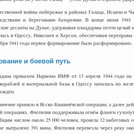
ественной войны побережье в районах Галаца, Исакчи и Ч
едствами и береговыми батареями. В конце июня 1941
ские десанты на Дунае, удерживая плацдармы почти целый м
ась в Одессу, Николаев и Херсон, обеспечивая переправы ч
ября 1941 года первое формирование было расформировано.
вание и боевой путь
здана приказом Наркома ВМФ от 13 апреля 1944 года на 
кораблей и материальной базы в Одессу началась по желе
ождён.
нение приняло в Ясско-Кишинёвской операции, а далее дейс
й операциях. Флотилия поддерживала огнём фланги сухопут
бщим числом около 25 000 человек, провела 12 набеговых о
ае вытралено 391 мина. Флотилия перевезла через реку око