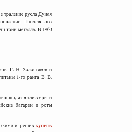
е траление русла Дуная
новлении Панчевского
и тонн металла. В 1960
ов, Г. Н. Холостяков и
итаны 1-го ранга В. В.
льщики, аэроглиссеры и
ийские батареи и роты
купить
изкими и, решив