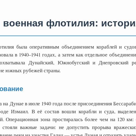
 военная флотилия: истори
отилия была оперативным объединением кораблей и судо
ала в 1940–1941 годах, а затем как отдельное объединение
 охватывала Дунайский, Южнобугский и Днепровский р
не южных рубежей страны.
ование
 на Дунае в июле 1940 года после присоединения Бессараб
роде Измаил. В её состав вошли корабли и суда, выделе
. Операционная зона простиралась более чем на 120 км: 
 стояли важные задачи: не допустить прорыва вражески
ание реки на участке Галац — устье Дуная и отразить удар