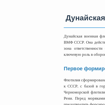
Дунайская
Дунайская военная фл
ВМФ СССР. Она действов
зона ответственности
ключевую роль в оборо
Первое формир
Флотилия сформирована
к СССР, с базой в го
Черноморской флотилий
Рени. Перед моряками
предотвратить форсиров