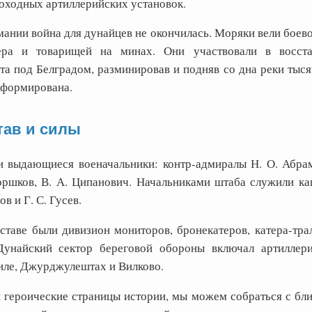
моходных артиллерийских установок.
ании война для дунайцев не окончилась. Моряки вели боево
тера и товарищей на минах. Они участвовали в восста
а под Белградом, разминировав и подняв со дна реки тысяч
сформирована.
тав и силы
 выдающиеся военачальники: контр-адмиралы Н. О. Абрам
оршков, В. А. Ципанович. Начальниками штаба служили кап
в и Г. С. Гусев.
ставе были дивизион мониторов, бронекатеров, катера-тра
Дунайский сектор береговой обороны включал артиллер
иле, Джурджулештах и Вилково.
и героические страницы истории, мы можем собраться с бл