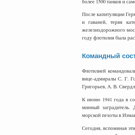
более 1500 танков и са
После капитуляции Герм
и гаваней, теряя ка
железнодорожного мост
году флотилия была ра
Командный сос
Флотилией командовали
вице-адмиралы С. Г. Г
Григорьев, А. В. Свердло
К июню 1941 года в со
минный заградитель. 
морской пехоты в Изма
Сегодня, вспоминая эт