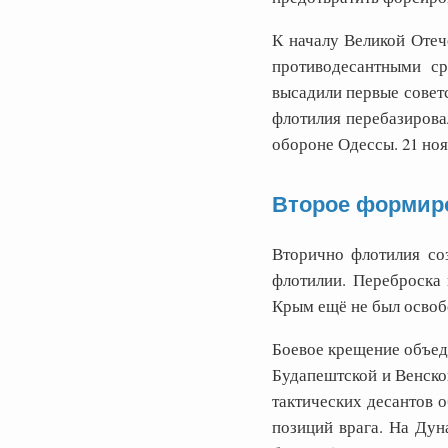
К началу Великой Отеч
противодесантными ср
высадили первые совет
флотилия перебазировал
обороне Одессы. 21 но
Второе формиро
Вторично флотилия со
флотилии. Переброска 
Крым ещё не был освоб
Боевое крещение объеди
Будапештской и Венско
тактических десантов о
позиций врага. На Дун