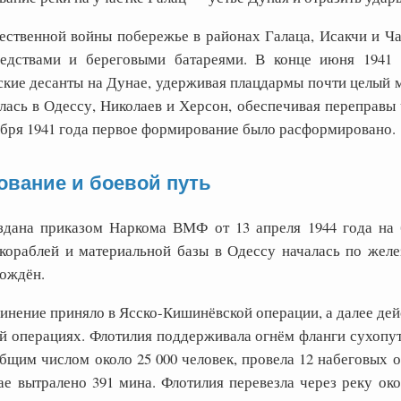
ественной войны побережье в районах Галаца, Исакчи и Ч
едствами и береговыми батареями. В конце июня 1941
ские десанты на Дунае, удерживая плацдармы почти целый м
ась в Одессу, Николаев и Херсон, обеспечивая переправы ч
ября 1941 года первое формирование было расформировано.
вание и боевой путь
здана приказом Наркома ВМФ от 13 апреля 1944 года на 
кораблей и материальной базы в Одессу началась по желе
ождён.
нение приняло в Ясско-Кишинёвской операции, а далее дейс
й операциях. Флотилия поддерживала огнём фланги сухопут
бщим числом около 25 000 человек, провела 12 набеговых о
ае вытралено 391 мина. Флотилия перевезла через реку око