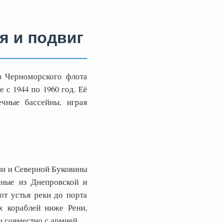
я и подвиг
в Черноморского флота
 с 1944 по 1960 год. Её
ечные бассейны, играя
ии и Северной Буковины
нные из Днепровской и
от устья реки до порта
х кораблей ниже Рени,
ы совместно с армией.