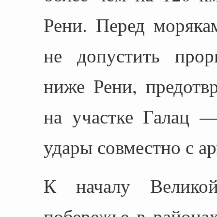
Рени. Перед моряка
не допустить прор
ниже Рени, предотв
на участке Галац —
удары совместно с а
К началу Великой
побережье в районах