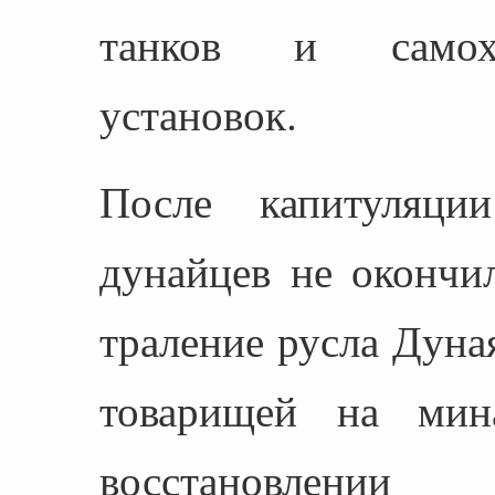
танков и самохо
установок.
После капитуляци
дунайцев не окончи
траление русла Дуная
товарищей на мин
восстановле