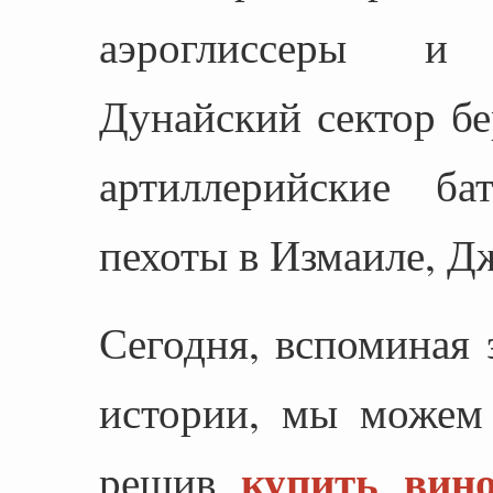
аэроглиссеры и 
Дунайский сектор б
артиллерийские б
пехоты в Измаиле, Д
Сегодня, вспоминая 
истории, мы можем 
купить вин
решив