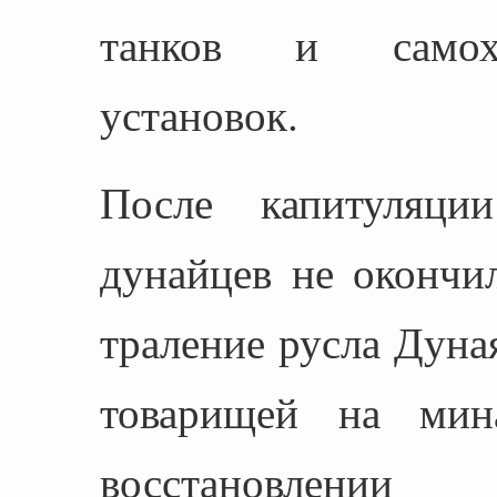
танков и самохо
установок.
После капитуляци
дунайцев не окончи
траление русла Дуная
товарищей на мин
восстановле