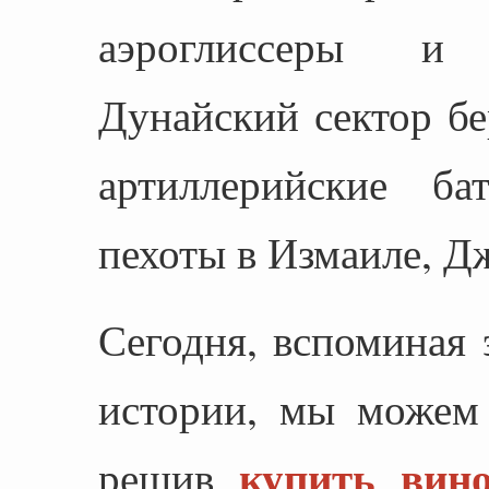
аэроглиссеры и 
Дунайский сектор б
артиллерийские б
пехоты в Измаиле, Д
Сегодня, вспоминая 
истории, мы можем 
купить вин
решив