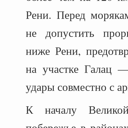
Рени. Перед моряка
не допустить прор
ниже Рени, предотв
на участке Галац —
удары совместно с а
К началу Великой
побережье в районах