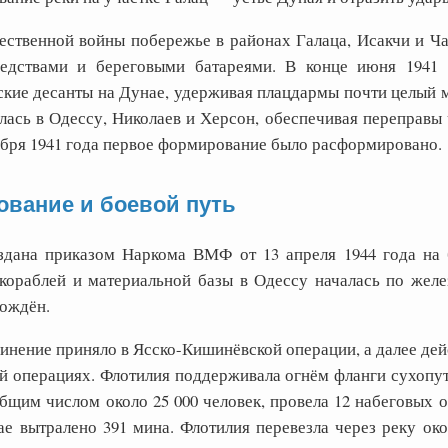
ественной войны побережье в районах Галаца, Исакчи и Ч
едствами и береговыми батареями. В конце июня 1941
ские десанты на Дунае, удерживая плацдармы почти целый м
ась в Одессу, Николаев и Херсон, обеспечивая переправы ч
ября 1941 года первое формирование было расформировано.
вание и боевой путь
здана приказом Наркома ВМФ от 13 апреля 1944 года на 
кораблей и материальной базы в Одессу началась по желе
ождён.
нение приняло в Ясско-Кишинёвской операции, а далее дейс
й операциях. Флотилия поддерживала огнём фланги сухопут
бщим числом около 25 000 человек, провела 12 набеговых о
ае вытралено 391 мина. Флотилия перевезла через реку око