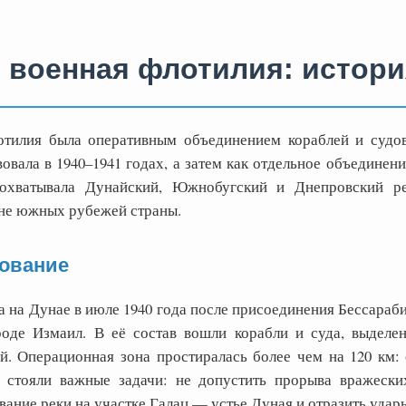
 военная флотилия: истори
отилия была оперативным объединением кораблей и судо
ала в 1940–1941 годах, а затем как отдельное объединение
 охватывала Дунайский, Южнобугский и Днепровский р
не южных рубежей страны.
ование
 на Дунае в июле 1940 года после присоединения Бессараб
роде Измаил. В её состав вошли корабли и суда, выделе
. Операционная зона простиралась более чем на 120 км: 
 стояли важные задачи: не допустить прорыва вражески
ание реки на участке Галац — устье Дуная и отразить удар