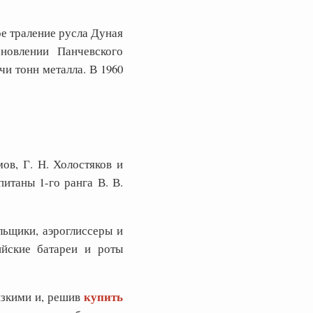
е траление русла Дуная
новлении Панчевского
и тонн металла. В 1960
ов, Г. Н. Холостяков и
итаны 1-го ранга В. В.
льщики, аэроглиссеры и
ийские батареи и роты
купить
изкими и, решив