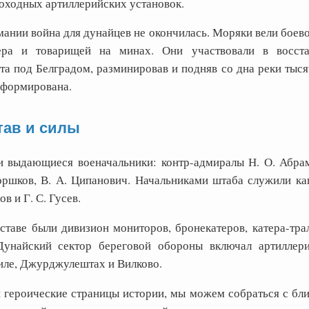
моходных артиллерийских установок.
ании война для дунайцев не окончилась. Моряки вели боево
тера и товарищей на минах. Они участвовали в восста
а под Белградом, разминировав и подняв со дна реки тысяч
сформирована.
тав и силы
 выдающиеся военачальники: контр-адмиралы Н. О. Абрам
оршков, В. А. Ципанович. Начальниками штаба служили кап
в и Г. С. Гусев.
ставе были дивизион мониторов, бронекатеров, катера-тра
Дунайский сектор береговой обороны включал артиллер
иле, Джурджулештах и Вилково.
и героические страницы истории, мы можем собраться с бл