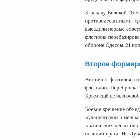
К началу Великой Отеч
противодесантными ср
высадили первые совет
флотилия перебазировал
обороне Одессы. 21 но
Второе формиро
Вторично флотилия со
флотилии. Переброска 
Крым ещё не был освоб
Боевое крещение объеди
Будапештской и Венско
тактических десантов о
позиций врага. На Дун