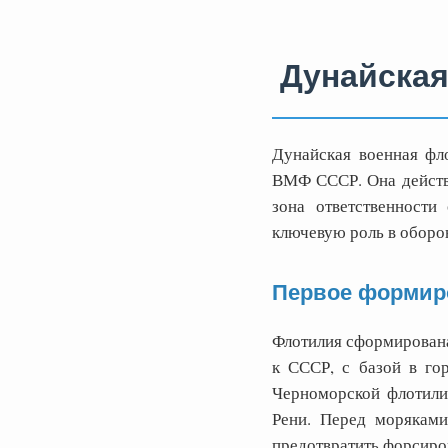
Дунайская
Дунайская военная фл
ВМФ СССР. Она действов
зона ответственности
ключевую роль в оборо
Первое формир
Флотилия сформирована
к СССР, с базой в го
Черноморской флотилий
Рени. Перед моряками
предотвратить форсиров