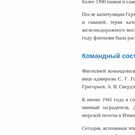
более 1500 танков и са
После капитуляции Герм
и гаваней, теряя ка
железнодорожного мост
году флотилия была ра
Командный сос
Флотилией командовали
вице-адмиралы С. Г. Г
Григорьев, А. В. Свердло
К июню 1941 года в со
минный заградитель. 
морской пехоты в Изма
Сегодня, вспоминая эт