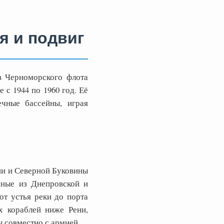
я и подвиг
в Черноморского флота
 с 1944 по 1960 год. Её
ечные бассейны, играя
ии и Северной Буковины
нные из Днепровской и
от устья реки до порта
х кораблей ниже Рени,
ы совместно с армией.