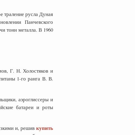
е траление русла Дуная
новлении Панчевского
и тонн металла. В 1960
ов, Г. Н. Холостяков и
итаны 1-го ранга В. В.
льщики, аэроглиссеры и
ийские батареи и роты
купить
изкими и, решив