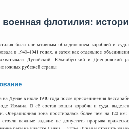
 военная флотилия: истори
отилия была оперативным объединением кораблей и судо
ала в 1940–1941 годах, а затем как отдельное объединение
 охватывала Дунайский, Южнобугский и Днепровский р
не южных рубежей страны.
ование
 на Дунае в июле 1940 года после присоединения Бессараб
роде Измаил. В её состав вошли корабли и суда, выделе
. Операционная зона простиралась более чем на 120 км: 
 стояли важные задачи: не допустить прорыва вражески
ание реки на участке Галац — устье Дуная и отразить удар