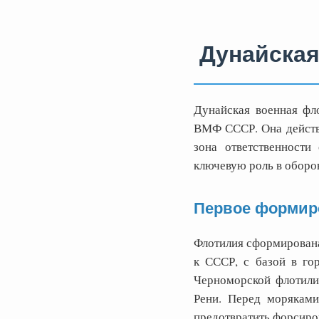
Дунайская
Дунайская военная фл
ВМФ СССР. Она действов
зона ответственности
ключевую роль в оборо
Первое формир
Флотилия сформирована
к СССР, с базой в го
Черноморской флотилий
Рени. Перед моряками
предотвратить форсиров