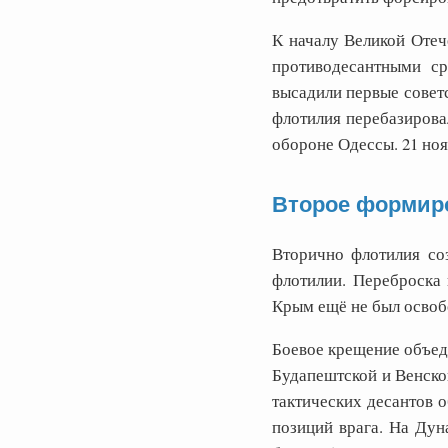
К началу Великой Отеч
противодесантными ср
высадили первые совет
флотилия перебазировал
обороне Одессы. 21 но
Второе формиро
Вторично флотилия со
флотилии. Переброска 
Крым ещё не был освоб
Боевое крещение объеди
Будапештской и Венско
тактических десантов о
позиций врага. На Дун