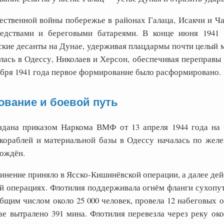
ественной войны побережье в районах Галаца, Исакчи и Ч
едствами и береговыми батареями. В конце июня 1941
ские десанты на Дунае, удерживая плацдармы почти целый м
ась в Одессу, Николаев и Херсон, обеспечивая переправы ч
ября 1941 года первое формирование было расформировано.
вание и боевой путь
здана приказом Наркома ВМФ от 13 апреля 1944 года на 
кораблей и материальной базы в Одессу началась по желе
ождён.
нение приняло в Ясско-Кишинёвской операции, а далее дейс
й операциях. Флотилия поддерживала огнём фланги сухопут
бщим числом около 25 000 человек, провела 12 набеговых о
ае вытралено 391 мина. Флотилия перевезла через реку око