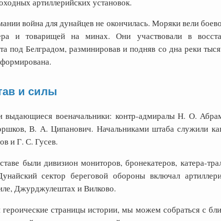
моходных артиллерийских установок.
ании война для дунайцев не окончилась. Моряки вели боево
тера и товарищей на минах. Они участвовали в восста
а под Белградом, разминировав и подняв со дна реки тысяч
сформирована.
тав и силы
 выдающиеся военачальники: контр-адмиралы Н. О. Абрам
оршков, В. А. Ципанович. Начальниками штаба служили кап
в и Г. С. Гусев.
ставе были дивизион мониторов, бронекатеров, катера-тра
Дунайский сектор береговой обороны включал артиллер
иле, Джурджулештах и Вилково.
и героические страницы истории, мы можем собраться с бл