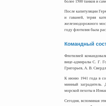
более 1500 танков и са
После капитуляции Герм
и гаваней, теряя ка
железнодорожного мост
году флотилия была ра
Командный сос
Флотилией командовали
вице-адмиралы С. Г. Г
Григорьев, А. В. Свердло
К июню 1941 года в со
минный заградитель. 
морской пехоты в Изма
Сегодня, вспоминая эт