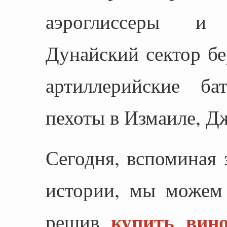
аэроглиссеры и 
Дунайский сектор б
артиллерийские б
пехоты в Измаиле, Д
Сегодня, вспоминая 
истории, мы можем 
купить вин
решив