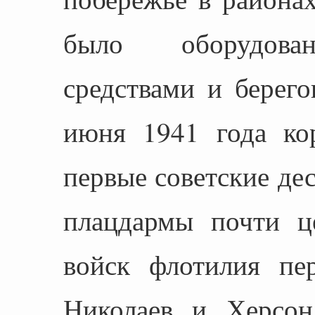
было оборудован
средствами и берег
июня 1941 года ко
первые советские де
плацдармы почти ц
войск флотилия пер
Николаев и Херсон