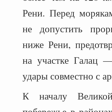
Рени. Перед моряка
не допустить прор
ниже Рени, предотв
на участке Галац —
удары совместно с а
К началу Великой
побережье в районах