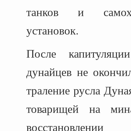
танков и самохо
установок.
После капитуляци
дунайцев не окончи
траление русла Дуная
товарищей на мин
восстановле