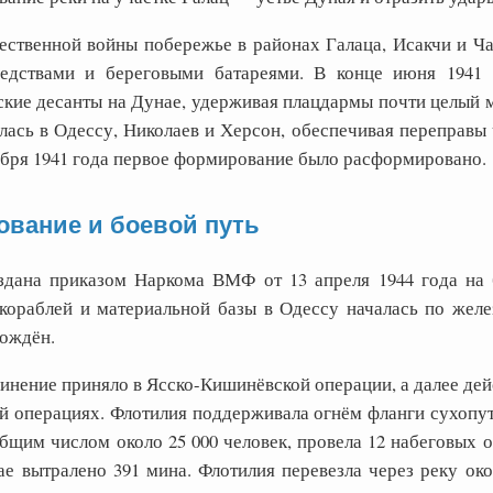
ественной войны побережье в районах Галаца, Исакчи и Ч
едствами и береговыми батареями. В конце июня 1941
ские десанты на Дунае, удерживая плацдармы почти целый м
ась в Одессу, Николаев и Херсон, обеспечивая переправы ч
ября 1941 года первое формирование было расформировано.
вание и боевой путь
здана приказом Наркома ВМФ от 13 апреля 1944 года на 
кораблей и материальной базы в Одессу началась по желе
ождён.
нение приняло в Ясско-Кишинёвской операции, а далее дейс
й операциях. Флотилия поддерживала огнём фланги сухопут
бщим числом около 25 000 человек, провела 12 набеговых о
ае вытралено 391 мина. Флотилия перевезла через реку око