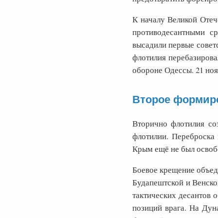
К началу Великой Отеч
противодесантными ср
высадили первые совет
флотилия перебазировал
обороне Одессы. 21 но
Второе формиро
Вторично флотилия со
флотилии. Переброска 
Крым ещё не был освоб
Боевое крещение объеди
Будапештской и Венско
тактических десантов о
позиций врага. На Дун