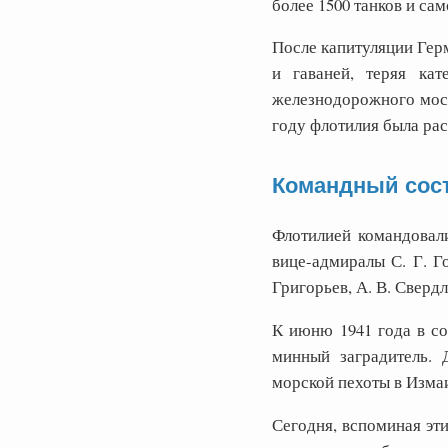
более 1500 танков и са
После капитуляции Герм
и гаваней, теряя ка
железнодорожного мост
году флотилия была ра
Командный сос
Флотилией командовали
вице-адмиралы С. Г. Г
Григорьев, А. В. Свердло
К июню 1941 года в со
минный заградитель. 
морской пехоты в Изма
Сегодня, вспоминая эт