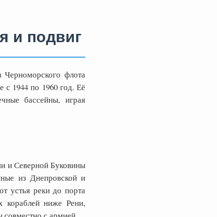
я и подвиг
в Черноморского флота
 с 1944 по 1960 год. Её
ечные бассейны, играя
ии и Северной Буковины
нные из Днепровской и
от устья реки до порта
х кораблей ниже Рени,
ы совместно с армией.