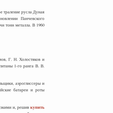
е траление русла Дуная
новлении Панчевского
и тонн металла. В 1960
ов, Г. Н. Холостяков и
итаны 1-го ранга В. В.
льщики, аэроглиссеры и
ийские батареи и роты
купить
изкими и, решив