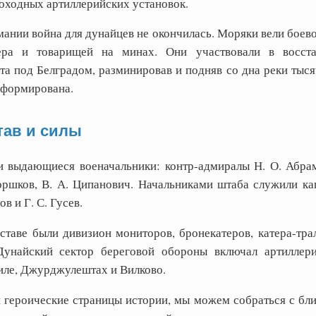
моходных артиллерийских установок.
ании война для дунайцев не окончилась. Моряки вели боево
тера и товарищей на минах. Они участвовали в восста
а под Белградом, разминировав и подняв со дна реки тысяч
сформирована.
тав и силы
 выдающиеся военачальники: контр-адмиралы Н. О. Абрам
оршков, В. А. Ципанович. Начальниками штаба служили кап
в и Г. С. Гусев.
ставе были дивизион мониторов, бронекатеров, катера-тра
Дунайский сектор береговой обороны включал артиллер
иле, Джурджулештах и Вилково.
и героические страницы истории, мы можем собраться с бл