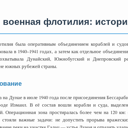
 военная флотилия: истори
отилия была оперативным объединением кораблей и судо
ала в 1940–1941 годах, а затем как отдельное объединение
 охватывала Дунайский, Южнобугский и Днепровский р
не южных рубежей страны.
ование
 на Дунае в июле 1940 года после присоединения Бессараб
роде Измаил. В её состав вошли корабли и суда, выделе
. Операционная зона простиралась более чем на 120 км: 
 стояли важные задачи: не допустить прорыва вражески
ание реки на участке Галац — устье Дуная и отразить удар