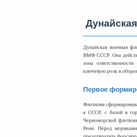
Дунайская
Дунайская военная фл
ВМФ СССР. Она действов
зона ответственности
ключевую роль в оборо
Первое формир
Флотилия сформирована
к СССР, с базой в го
Черноморской флотилий
Рени. Перед моряками
предотвратить форсиров