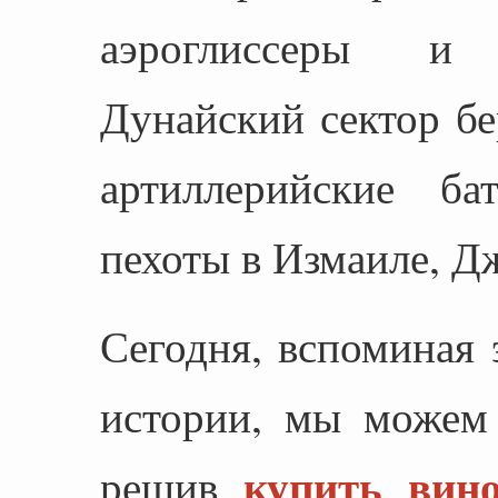
аэроглиссеры и 
Дунайский сектор б
артиллерийские б
пехоты в Измаиле, Д
Сегодня, вспоминая 
истории, мы можем 
купить вин
решив