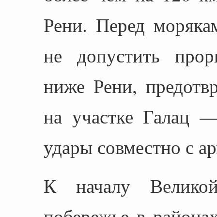
Рени. Перед моряка
не допустить прор
ниже Рени, предотв
на участке Галац —
удары совместно с а
К началу Великой
побережье в районах