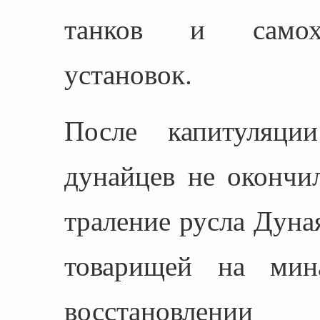
танков и самохо
установок.
После капитуляци
дунайцев не окончи
траление русла Дуная
товарищей на мин
восстановле